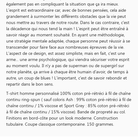
également pas en compliquant la situation que ça ira mieux.
L'esprit est extraordinaire car, avec de bonnes pensées, cela aide
grandement à surmonter les différents obstacles que la vie peut
nous mettre au travers de notre route. Dans le cas contraire, c'est
la décadence qui nous tend la main ! L'esprit peut être entraîné à
savoir réagir au moment souhaité. En ayant une méthodologie,
une stratégie mentale adaptée, chaque personne peut réussir à se
transcender pour faire face aux nombreuses épreuves de la vie.
L'aspect de ce design, est assez simpliste, mais en fait, c'est une
arme... une arme psychologique, qui viendra sécuriser votre esprit
au moment voulu. Il n'y a pas de superman ou de supergirl sur
notre planète, ça arrive à chaque être humain d'avoir, de temps à
autre, un coup de blues ! L'important, c'est de savoir rebondir et
repartir dans le bon sens.
T-shirt homme personnalisé 100% coton pré-rétréci à fil de chaîne
continu ring-spun ( sauf coloris Ash : 99% coton pré-rétréci à fil de
chaîne continu / 1% viscose et Sport Grey : 85% coton pré-rétréci
à fil de chaîne continu / 15% viscose). Bande de propreté au col.
Finitions en bord-côte pour un look moderne. Construction
tubulaire. Coupe classique contemporaine. 150 grammes.