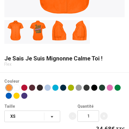
Je Sais Je Suis Mignonne Calme Toi !
Flex
Couleur
Taille
Quantité
-
+
24.68€
TTC