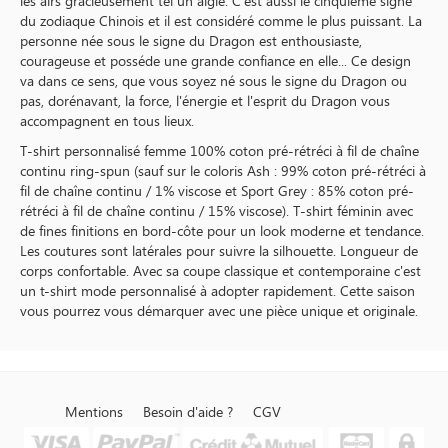
les airs gracieusement tel un aigle. C'est aussi le cinquième signe
du zodiaque Chinois et il est considéré comme le plus puissant. La
personne née sous le signe du Dragon est enthousiaste,
courageuse et posséde une grande confiance en elle... Ce design
va dans ce sens, que vous soyez né sous le signe du Dragon ou
pas, dorénavant, la force, l'énergie et l'esprit du Dragon vous
accompagnent en tous lieux.
T-shirt personnalisé femme 100% coton pré-rétréci à fil de chaîne
continu ring-spun (sauf sur le coloris Ash : 99% coton pré-rétréci à
fil de chaîne continu / 1% viscose et Sport Grey : 85% coton pré-
rétréci à fil de chaîne continu / 15% viscose). T-shirt féminin avec
de fines finitions en bord-côte pour un look moderne et tendance.
Les coutures sont latérales pour suivre la silhouette. Longueur de
corps confortable. Avec sa coupe classique et contemporaine c'est
un t-shirt mode personnalisé à adopter rapidement. Cette saison
vous pourrez vous démarquer avec une pièce unique et originale.
Mentions
Besoin d'aide ?
CGV