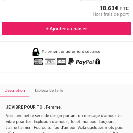
18.63€
TTC
Hors frais de port
Ajouter au panier
Paiement entièrement sécurisé
Description
Tableau de taille
JE VIBRE POUR TOI. Femme.
Voici une petite série de design portant un message d'amour. Je
vibre pour toi ; Explosion d'amour ; Toi et moi pour toujours ;
J'aime t'aimer ; Fou de toi fou d'amour. Voilà quelques mots pour